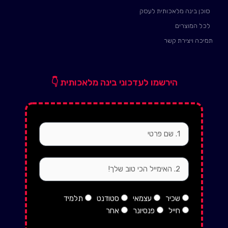
סוכן בינה מלאכותית לעסק
לכל המוצרים
תמיכה ויצירת קשר
הירשמו לעדכוני בינה מלאכותית 👇
firstName
email
status
שכיר
עצמאי
סטודנט
תלמיד
חייל
פנסיונר
אחר