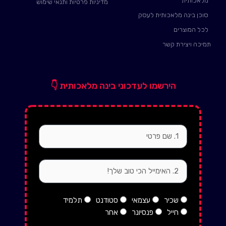
מלאכותית
מדיניות פרטיות ותנאי שימוש
סוכן בינה מלאכותית לעסק
לכל המוצרים
תמיכה ויצירת קשר
הירשמו לעדכוני בינה מלאכותית 👇
firstName
email
status
שכיר
עצמאי
סטודנט
תלמיד
חייל
פנסיונר
אחר