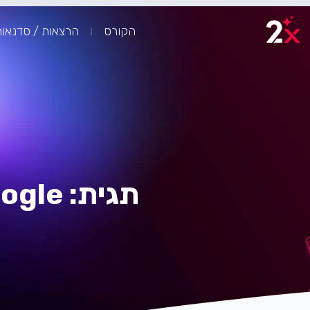
ילוג
תוכן
הקורס
הרצאות / סדנאו
תגית: Google