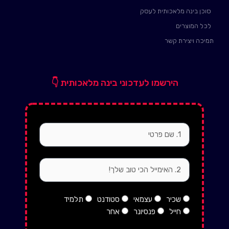
סוכן בינה מלאכותית לעסק
לכל המוצרים
תמיכה ויצירת קשר
הירשמו לעדכוני בינה מלאכותית 👇
firstName
email
status
שכיר
עצמאי
סטודנט
תלמיד
חייל
פנסיונר
אחר