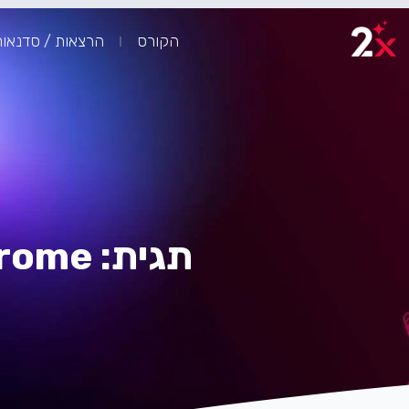
ילוג
תוכן
הקורס
הרצאות / סדנאו
תגית: Chrome