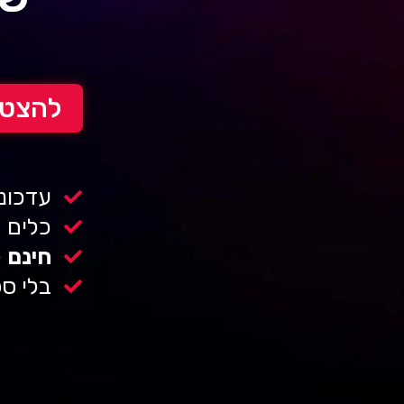
להצטר
עדכונ
כלים 
חינם
ל
בלי ס